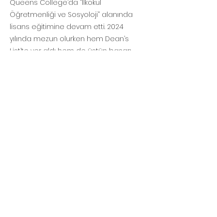
Queens College’da “İlkokul
Öğretmenliği ve Sosyoloji” alanında
lisans eğitimine devam etti. 2024
yılında mezun olurken hem Dean’s
List’te yer aldı hem de üstün başarı
derecesi olan Summa Cum Laude ile
mezun oldu.
Şu anda New York Board of Education
bünyesinde ilkokul öğretmeni olarak
görev yapmaktadır.
&lt; Our Education Board
Our school continues to use the award
winning
"Hybrid - Hyflex" education system
during the pandemic.