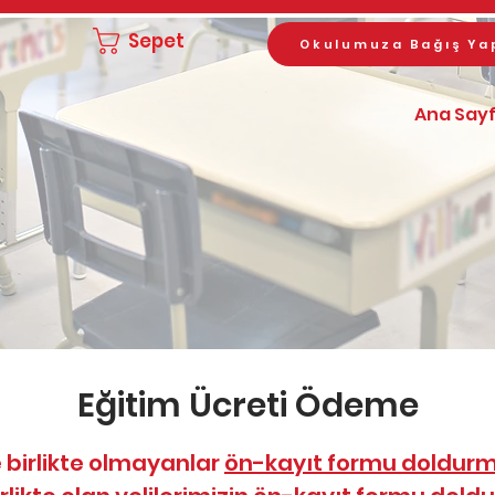
Sepet
Okulumuza Bağış Ya
Ana Say
Eğitim Ücreti Ödeme
 birlikte olmayanlar
ön-kayıt formu doldur