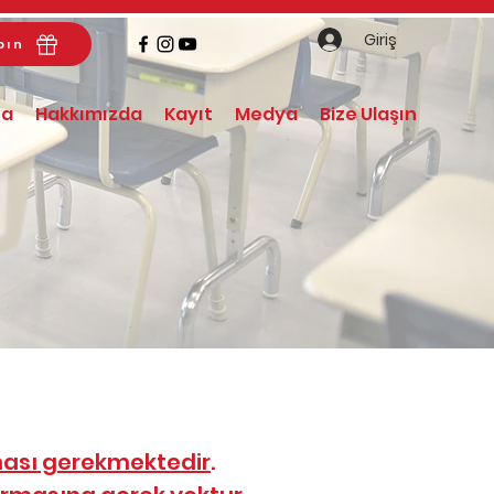
Giriş
pın
fa
Hakkımızda
Kayıt
Medya
Bize Ulaşın
ması gerekmektedir
.