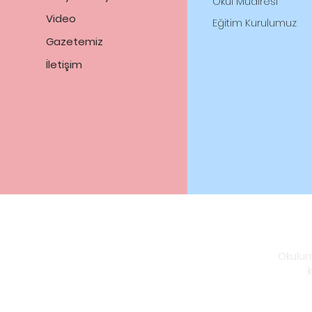
Okul
Müdiresi
Video
Eğitim Kurulumuz
Gazetemiz
İletişim
Okulum