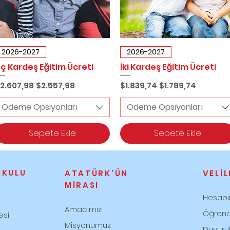
Hızlı Bakış
Hızlı Bakış
2026-2027
2026-2027
ç Kardeş Eğitim Ücreti
İki Kardeş Eğitim Ücreti
ormal Fiyat
İndirimli Fiyat
Normal Fiyat
İndirimli Fiyat
2.607,98
$2.557,98
$1.839,74
$1.789,74
Ödeme Opsiyonları
Ödeme Opsiyonları
Sepete Ekle
Sepete Ekle
OKULU
ATATÜRK'ÜN
VELİL
MİRASI
Hesab
Amacımız
Öğrenci
esi
Misyonumuz
Duyuru