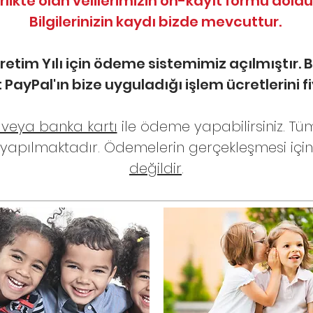
rlikte olan velilerimizin ön-kayıt formu dold
Bilgilerinizin kaydı bizde mevcuttur.
tim Yılı için ödeme sistemimiz açılmıştır. B
 PayPal'ın bize uyguladığı işlem ücretlerini fi
ı veya banka kartı
ile ödeme yapabilirsiniz. T
 yapılmaktadır. Ödemelerin gerçekleşmesi içi
değildir
.