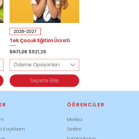
Hızlı Bakış
2026-2027
Tek Çocuk Eğitim Ücreti
Normal Fiyat
İndirimli Fiyat
$971,26
$921,26
Ödeme Opsiyonları
Sepete Ekle
ER
ÖĞRENCİLER
ım
Merkez
 Kayıtlarım
Sınıfım
lar
E-Kütüphane