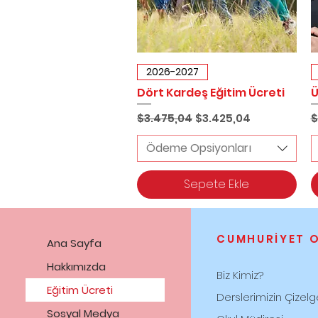
Hızlı Bakış
2026-2027
Dört Kardeş Eğitim Ücreti
Ü
Normal Fiyat
İndirimli Fiyat
N
$3.475,04
$3.425,04
$
Ödeme Opsiyonları
Sepete Ekle
​CUMHURİYET 
Ana Sayfa
Hakkımızda
Biz Kimiz?
Eğitim Ücreti
Derslerimizin
Çizelg
Sosyal Medya