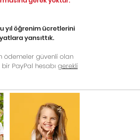
urmasına gerek yoktur.
u yıl öğrenim ücretlerini
yatlara yansıttık.
üm ödemeler güvenli olan
n bir PayPal hesabı
gerekli