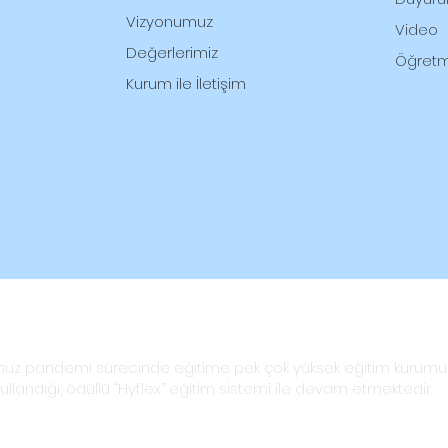
Vizyonumuz
Video
Değerlerimiz
Öğretm
Kurum ile İletişim
uz pandemi sürecinde eğitime pek çok yüksek eğitim kurum
kullandığı, ödüllü “Hyflex” eğitim sistemi ile devam etmektedir.
© 2026 New York Cumhuriyet Okulu by
Ataturk's Heritage