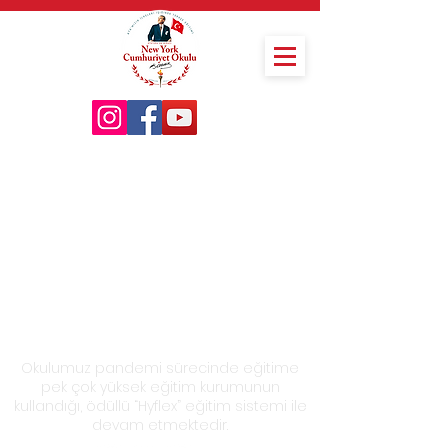
Okulumuz pandemi sürecinde eğitime
pek çok yüksek eğitim kurumunun
kullandığı, ödüllü “Hyflex” eğitim sistemi ile
devam etmektedir.