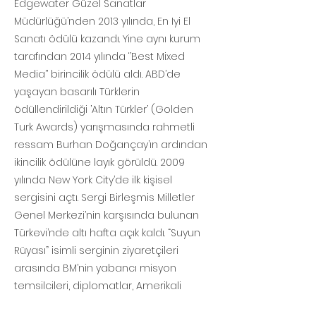
Edgewater Güzel Sanatlar
Müdürlüğü’nden 2013 yılında, En Iyi El
Sanatı ödülü kazandı. Yine aynı kurum
tarafından 2014 yılında ‘’Best Mixed
Media’’ birincilik ödülü aldı. ABD’de
yaşayan basarılı Türklerin
ödüllendirildiği ’Altın Türkler’ (Golden
Turk Awards) yarışmasında rahmetli
ressam Burhan Doğançay’ın ardından
ikincilik ödülüne layık görüldü. 2009
yılında New York City’de ilk kişisel
sergisini açtı. Sergi Birleşmis Milletler
Genel Merkezi’nin karşısında bulunan
Türkevi’nde altı hafta açık kaldı. “Suyun
Rüyası” isimli serginin ziyaretçileri
arasında BM’nin yabancı misyon
temsilcileri, diplomatlar, Amerikali
sanatçı ve sanatseverler yeraldı.