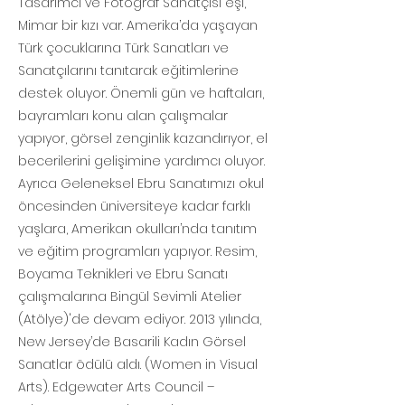
Tasarımcı ve Fotoğraf Sanatçısı eşi,
Mimar bir kızı var. Amerika’da yaşayan
Türk çocuklarına Türk Sanatları ve
Sanatçılarını tanıtarak eğitimlerine
destek oluyor. Önemli gün ve haftaları,
bayramları konu alan çalışmalar
yapıyor, görsel zenginlik kazandırıyor, el
becerilerini gelişimine yardımcı oluyor.
Ayrıca Geleneksel Ebru Sanatımızı okul
öncesinden üniversiteye kadar farklı
yaşlara, Amerikan okulları’nda tanıtım
ve eğitim programları yapıyor. Resim,
Boyama Teknikleri ve Ebru Sanatı
çalışmalarına Bingül Sevimli Atelier
(Atölye)'de devam ediyor. 2013 yılında,
New Jersey’de Basarili Kadın Görsel
Sanatlar ödülü aldı. (Women in Visual
Arts). Edgewater Arts Council –