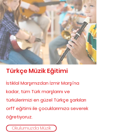
Türkçe Müzik Eğitimi
İstiklal Marşımızdan İzmir Marşı'na
kadar, tüm Türk marşlarını ve
türkülerimizi en güzel Türkçe şarkıları
orff eğitimi ile çocuklarımıza severek
öğretiyoruz.
Okulumuzda Müzik