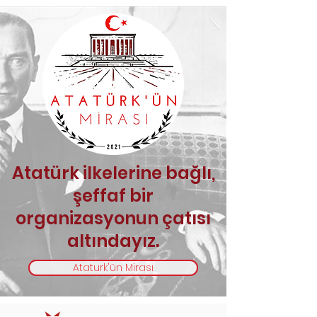
​Atatürk ilkelerine bağlı,
şeffaf bir
organizasyonun çatısı
altındayız.
Ataturk'ün Mirası